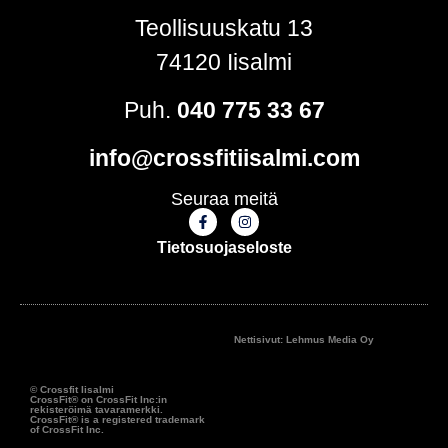
Teollisuuskatu 13
74120 Iisalmi
Puh.
040 775 33 67
info@crossfitiisalmi.com
Seuraa meitä
Tietosuojaseloste
Nettisivut: Lehmus Media Oy
© Crossfit Iisalmi
CrossFit® on CrossFit Inc:in
rekisteröimä tavaramerkki.
CrossFit® is a registered trademark
of CrossFit Inc.