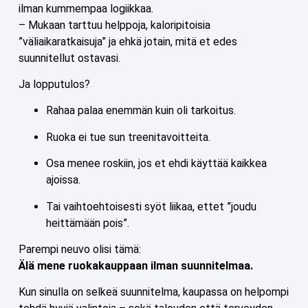
ilman kummempaa logiikkaa.
– Mukaan tarttuu helppoja, kaloripitoisia
”väliaikaratkaisuja” ja ehkä jotain, mitä et edes
suunnitellut ostavasi.
Ja lopputulos?
Rahaa palaa enemmän kuin oli tarkoitus.
Ruoka ei tue sun treenitavoitteita.
Osa menee roskiin, jos et ehdi käyttää kaikkea
ajoissa.
Tai vaihtoehtoisesti syöt liikaa, ettet ”joudu
heittämään pois”.
Parempi neuvo olisi tämä:
Älä mene ruokakauppaan ilman suunnitelmaa.
Kun sinulla on selkeä suunnitelma, kaupassa on helpompi