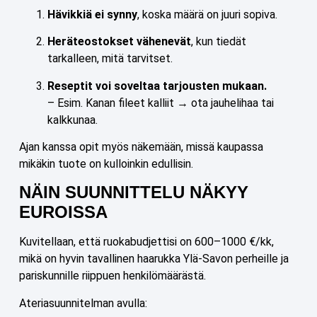
Hävikkiä ei synny
, koska määrä on juuri sopiva.
Heräteostokset vähenevät
, kun tiedät
tarkalleen, mitä tarvitset.
Reseptit voi soveltaa tarjousten mukaan.
– Esim. Kanan fileet kalliit → ota jauhelihaa tai
kalkkunaa.
Ajan kanssa opit myös näkemään, missä kaupassa
mikäkin tuote on kulloinkin edullisin.
NÄIN SUUNNITTELU NÄKYY
EUROISSA
Kuvitellaan, että ruokabudjettisi on 600–1000 €/kk,
mikä on hyvin tavallinen haarukka Ylä-Savon perheille ja
pariskunnille riippuen henkilömäärästä.
Ateriasuunnitelman avulla: