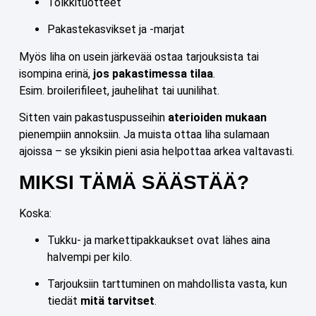
Tölkkituotteet
Pakastekasvikset ja -marjat
Myös liha on usein järkevää ostaa tarjouksista tai
isompina erinä,
jos pakastimessa tilaa
.
Esim. broilerifileet, jauhelihat tai uunilihat.
Sitten vain pakastuspusseihin
aterioiden mukaan
pienempiin annoksiin. Ja muista ottaa liha sulamaan
ajoissa – se yksikin pieni asia helpottaa arkea valtavasti.
MIKSI TÄMÄ SÄÄSTÄÄ?
Koska:
Tukku- ja markettipakkaukset ovat lähes aina
halvempi per kilo.
Tarjouksiin tarttuminen on mahdollista vasta, kun
tiedät
mitä tarvitset
.