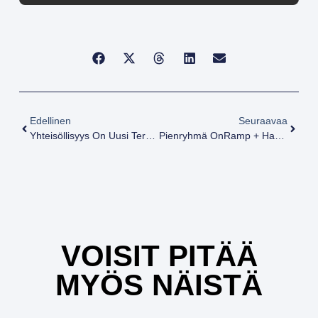
Edellinen
Seuraavaa
Yhteisöllisyys On Uusi Terveyshyöty – Miksi Yksin Treenaaminen Ei Enää Riitä
Pienryhmä OnRamp + Habits Challenge – Turvallinen Ja Tehokas Alku Treeniin (4 Viikkoa, Max 6 Hlö)
VOISIT PITÄÄ
MYÖS NÄISTÄ