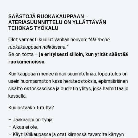
SÄÄSTÖJÄ RUOKAKAUPPAAN –
ATERIASUUNNITTELU ON YLLÄTTÄVÄN
TEHOKAS TYÖKALU
Olet varmasti kuullut vanhan neuvon:
”Älä mene
ruokakauppaan nälkäisenä.”
Se on totta –
ja erityisesti silloin, kun yrität säästää
ruokamenoissa
.
Kun kauppaan menee ilman suunnitelmaa, lopputulos on
usein huomaamaton kasa heräteostoksia, epämääräinen
sisältö ostoskassissa ja budjetin ylitys, joka harmittaa jo
kassalla.
Kuulostaako tutulta?
– Jääkaappi on tyhjä.
– Aikaa ei ole.
– Käyt lähikaupassa ja otat kiireessä tavaroita kärryyn