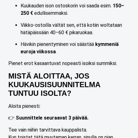
Kuukauden ison ostoskorin voi saada esim.
150–
250 €
edullisemmaksi.
Viikko-ostoilla vältät sen, että kotiin woltataan
hätäpäissään 40–60 € pikaruokaa.
Hävikin pienentyminen voi säästää
kymmeniä
euroja viikossa
.
Pienet erot kasaantuvat nopeasti isoiksi summiksi.
MISTÄ ALOITTAA, JOS
KUUKAUSISUUNNITELMA
TUNTUU ISOLTA?
Aloita pienesti:
👉
Suunnittele seuraavat 3 päivää.
Tee vain niihin tarvittava kauppalista.
Kun toistat tätä muutaman kerran, sinulla on pian