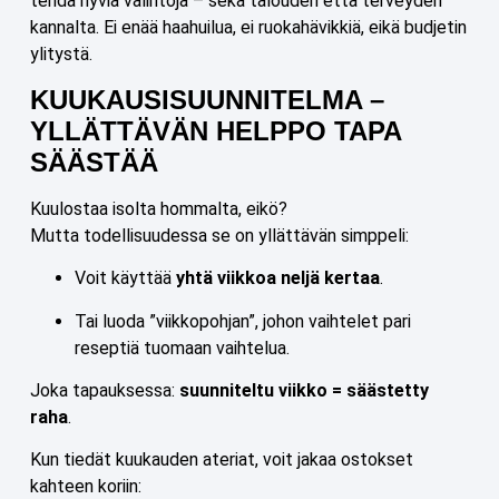
tehdä hyviä valintoja – sekä talouden että terveyden
kannalta. Ei enää haahuilua, ei ruokahävikkiä, eikä budjetin
ylitystä.
KUUKAUSISUUNNITELMA –
YLLÄTTÄVÄN HELPPO TAPA
SÄÄSTÄÄ
Kuulostaa isolta hommalta, eikö?
Mutta todellisuudessa se on yllättävän simppeli:
Voit käyttää
yhtä viikkoa neljä kertaa
.
Tai luoda ”viikkopohjan”, johon vaihtelet pari
reseptiä tuomaan vaihtelua.
Joka tapauksessa:
suunniteltu viikko = säästetty
raha
.
Kun tiedät kuukauden ateriat, voit jakaa ostokset
kahteen koriin: