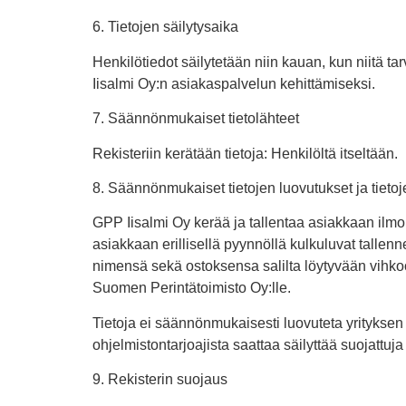
6. Tietojen säilytysaika
Henkilötiedot säilytetään niin kauan, kun niitä
Iisalmi Oy:n asiakaspalvelun kehittämiseksi.
7. Säännönmukaiset tietolähteet
Rekisteriin kerätään tietoja: Henkilöltä itseltään.
8. Säännönmukaiset tietojen luovutukset ja tietoj
GPP Iisalmi Oy kerää ja tallentaa asiakkaan ilm
asiakkaan erillisellä pyynnöllä kulkuluvat tallen
nimensä sekä ostoksensa salilta löytyvään vihko
Suomen Perintätoimisto Oy:lle.
Tietoja ei säännönmukaisesti luovuteta yrityksen
ohjelmistontarjoajista saattaa säilyttää suojattuj
9. Rekisterin suojaus