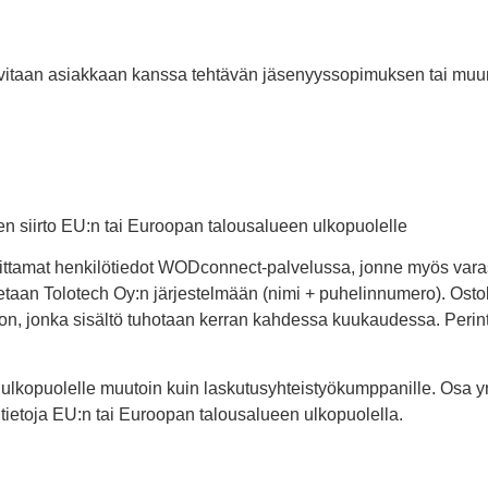
 tarvitaan asiakkaan kanssa tehtävän jäsenyyssopimuksen tai 
en siirto EU:n tai Euroopan talousalueen ulkopuolelle
oittamat henkilötiedot WODconnect-palvelussa, jonne myös varas
netaan Tolotech Oy:n järjestelmään (nimi + puhelinnumero). Ostoks
on, jonka sisältö tuhotaan kerran kahdessa kuukaudessa. Perint
 ulkopuolelle muutoin kuin laskutusyhteistyökumppanille. Osa yr
a tietoja EU:n tai Euroopan talousalueen ulkopuolella.