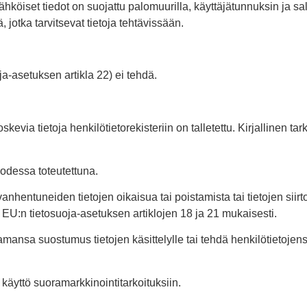
hköiset tiedot on suojattu palomuurilla, käyttäjätunnuksin ja sal
, jotka tarvitsevat tietoja tehtävissään.
ja-asetuksen artikla 22) ei tehdä.
kevia tietoja henkilötietorekisteriin on talletettu. Kirjallinen tar
odessa toteutettuna.
 vanhentuneiden tietojen oikaisua tai poistamista tai tietojen sii
yä EU:n tietosuoja-asetuksen artiklojen 18 ja 21 mukaisesti.
nsa suostumus tietojen käsittelylle tai tehdä henkilötietojensa k
 käyttö suoramarkkinointitarkoituksiin.