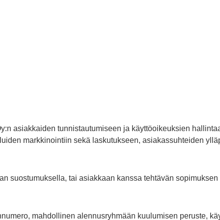
y:n asiakkaiden tunnistautumiseen ja käyttöoikeuksien hallintaa
veluiden markkinointiin sekä laskutukseen, asiakassuhteiden yllä
kaan suostumuksella, tai asiakkaan kanssa tehtävän sopimuksen
linnumero, mahdollinen alennusryhmään kuulumisen peruste, käy