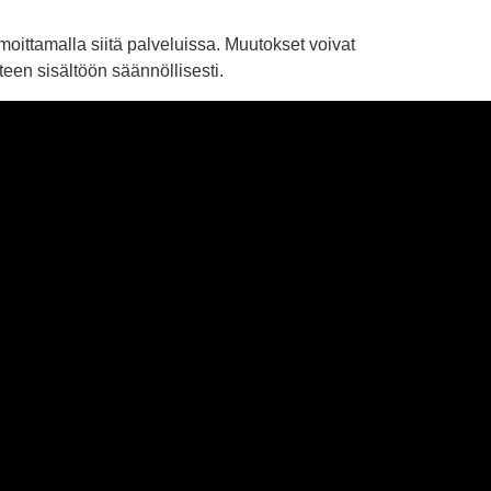
lmoittamalla siitä palveluissa. Muutokset voivat
een sisältöön säännöllisesti.