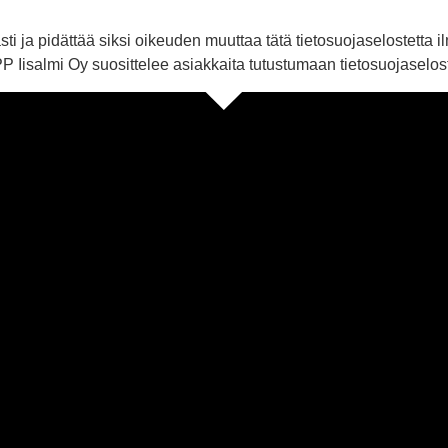
ti ja pidättää siksi oikeuden muuttaa tätä tietosuojaselostetta i
isalmi Oy suosittelee asiakkaita tutustumaan tietosuojaselost