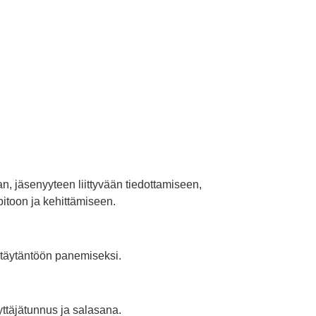
n, jäsenyyteen liittyvään tiedottamiseen,
pitoon ja kehittämiseen.
 täytäntöön panemiseksi.
ttäjätunnus ja salasana.