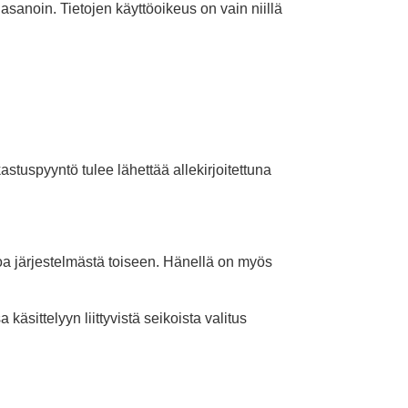
asanoin. Tietojen käyttöoikeus on vain niillä
kastuspyyntö tulee lähettää allekirjoitettuna
rtoa järjestelmästä toiseen. Hänellä on myös
äsittelyyn liittyvistä seikoista valitus