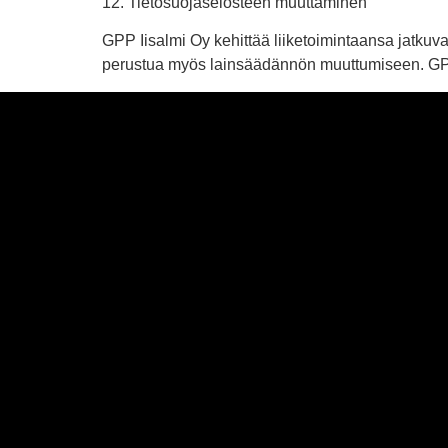
12. Tietosuojaselosteen muuttaminen
GPP Iisalmi Oy kehittää liiketoimintaansa jatkuvas
perustua myös lainsäädännön muuttumiseen. GPP I