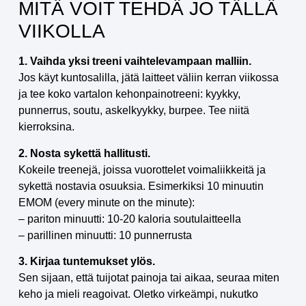
MITÄ VOIT TEHDÄ JO TÄLLÄ
VIIKOLLA
1. Vaihda yksi treeni vaihtelevampaan malliin.
Jos käyt kuntosalilla, jätä laitteet väliin kerran viikossa
ja tee koko vartalon kehonpainotreeni: kyykky,
punnerrus, soutu, askelkyykky, burpee. Tee niitä
kierroksina.
2. Nosta sykettä hallitusti.
Kokeile treenejä, joissa vuorottelet voimaliikkeitä ja
sykettä nostavia osuuksia. Esimerkiksi 10 minuutin
EMOM (every minute on the minute):
– pariton minuutti: 10-20 kaloria soutulaitteella
– parillinen minuutti: 10 punnerrusta
3. Kirjaa tuntemukset ylös.
Sen sijaan, että tuijotat painoja tai aikaa, seuraa miten
keho ja mieli reagoivat. Oletko virkeämpi, nukutko