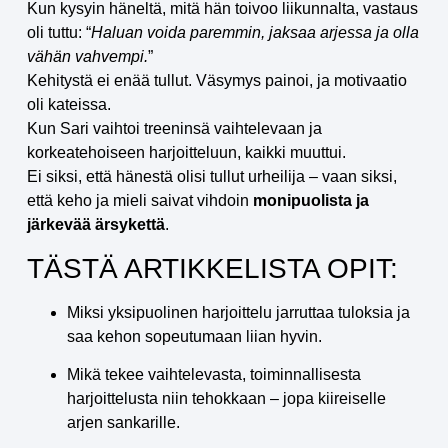
Kun kysyin häneltä, mitä hän toivoo liikunnalta, vastaus
oli tuttu: “
Haluan voida paremmin, jaksaa arjessa ja olla
vähän vahvempi.
”
Kehitystä ei enää tullut. Väsymys painoi, ja motivaatio
oli kateissa.
Kun Sari vaihtoi treeninsä vaihtelevaan ja
korkeatehoiseen harjoitteluun, kaikki muuttui.
Ei siksi, että hänestä olisi tullut urheilija – vaan siksi,
että keho ja mieli saivat vihdoin
monipuolista ja
järkevää ärsykettä
.
TÄSTÄ ARTIKKELISTA OPIT:
Miksi yksipuolinen harjoittelu jarruttaa tuloksia ja
saa kehon sopeutumaan liian hyvin.
Mikä tekee vaihtelevasta, toiminnallisesta
harjoittelusta niin tehokkaan – jopa kiireiselle
arjen sankarille.