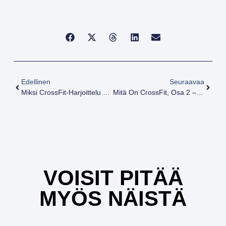
Edellinen
Seuraavaa
Miksi CrossFit-Harjoittelu Polttaa Rasvaa Paremmin Kuin Mikään Muu Treeni?
Mitä On CrossFit, Osa 2 – Mitä Oikea Fitness Tarkoittaa Ja Mitä Ensi Viikolla Treenataan?
VOISIT PITÄÄ
MYÖS NÄISTÄ