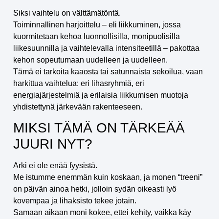
Siksi vaihtelu on välttämätöntä.
Toiminnallinen harjoittelu – eli liikkuminen, jossa
kuormitetaan kehoa luonnollisilla, monipuolisilla
liikesuunnilla ja vaihtelevalla intensiteetillä – pakottaa
kehon sopeutumaan uudelleen ja uudelleen.
Tämä ei tarkoita kaaosta tai satunnaista sekoilua, vaan
harkittua vaihtelua: eri lihasryhmiä, eri
energiajärjestelmiä ja erilaisia liikkumisen muotoja
yhdistettynä järkevään rakenteeseen.
MIKSI TÄMÄ ON TÄRKEÄÄ
JUURI NYT?
Arki ei ole enää fyysistä.
Me istumme enemmän kuin koskaan, ja monen “treeni”
on päivän ainoa hetki, jolloin sydän oikeasti lyö
kovempaa ja lihaksisto tekee jotain.
Samaan aikaan moni kokee, ettei kehity, vaikka käy