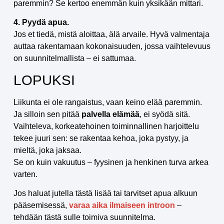
paremmin? Se kertoo enemmän kuin yksikään mittari.
4. Pyydä apua.
Jos et tiedä, mistä aloittaa, älä arvaile. Hyvä valmentaja
auttaa rakentamaan kokonaisuuden, jossa vaihtelevuus
on suunnitelmallista – ei sattumaa.
LOPUKSI
Liikunta ei ole rangaistus, vaan keino elää paremmin.
Ja silloin sen pitää
palvella elämää
, ei syödä sitä.
Vaihteleva, korkeatehoinen toiminnallinen harjoittelu
tekee juuri sen: se rakentaa kehoa, joka pystyy, ja
mieltä, joka jaksaa.
Se on kuin vakuutus – fyysinen ja henkinen turva arkea
varten.
Jos haluat jutella tästä lisää tai tarvitset apua alkuun
pääsemisessä,
varaa aika ilmaiseen introon
–
tehdään tästä sulle toimiva suunnitelma.