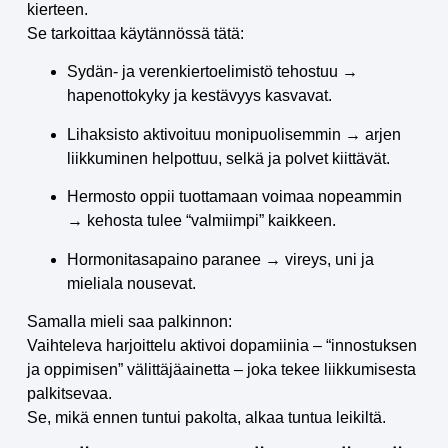
kierteen.
Se tarkoittaa käytännössä tätä:
Sydän- ja verenkiertoelimistö tehostuu →
hapenottokyky ja kestävyys kasvavat.
Lihaksisto aktivoituu monipuolisemmin → arjen
liikkuminen helpottuu, selkä ja polvet kiittävät.
Hermosto oppii tuottamaan voimaa nopeammin
→ kehosta tulee “valmiimpi” kaikkeen.
Hormonitasapaino paranee → vireys, uni ja
mieliala nousevat.
Samalla mieli saa palkinnon:
Vaihteleva harjoittelu aktivoi dopamiinia – “innostuksen
ja oppimisen” välittäjäainetta – joka tekee liikkumisesta
palkitsevaa.
Se, mikä ennen tuntui pakolta, alkaa tuntua leikiltä.