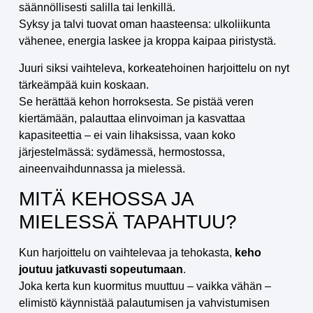
säännöllisesti salilla tai lenkillä.
Syksy ja talvi tuovat oman haasteensa: ulkoliikunta
vähenee, energia laskee ja kroppa kaipaa piristystä.
Juuri siksi vaihteleva, korkeatehoinen harjoittelu on nyt
tärkeämpää kuin koskaan.
Se herättää kehon horroksesta. Se pistää veren
kiertämään, palauttaa elinvoiman ja kasvattaa
kapasiteettia – ei vain lihaksissa, vaan koko
järjestelmässä: sydämessä, hermostossa,
aineenvaihdunnassa ja mielessä.
MITÄ KEHOSSA JA
MIELESSÄ TAPAHTUU?
Kun harjoittelu on vaihtelevaa ja tehokasta,
keho
joutuu jatkuvasti sopeutumaan
.
Joka kerta kun kuormitus muuttuu – vaikka vähän –
elimistö käynnistää palautumisen ja vahvistumisen