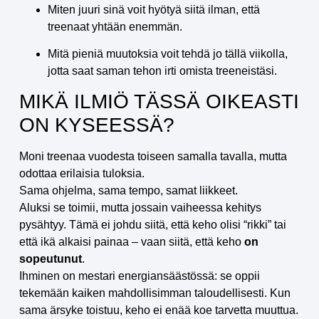
Miten juuri sinä voit hyötyä siitä ilman, että
treenaat yhtään enemmän.
Mitä pieniä muutoksia voit tehdä jo tällä viikolla,
jotta saat saman tehon irti omista treeneistäsi.
MIKÄ ILMIÖ TÄSSÄ OIKEASTI
ON KYSEESSÄ?
Moni treenaa vuodesta toiseen samalla tavalla, mutta
odottaa erilaisia tuloksia.
Sama ohjelma, sama tempo, samat liikkeet.
Aluksi se toimii, mutta jossain vaiheessa kehitys
pysähtyy. Tämä ei johdu siitä, että keho olisi “rikki” tai
että ikä alkaisi painaa – vaan siitä, että keho
on
sopeutunut
.
Ihminen on mestari energiansäästössä: se oppii
tekemään kaiken mahdollisimman taloudellisesti. Kun
sama ärsyke toistuu, keho ei enää koe tarvetta muuttua.