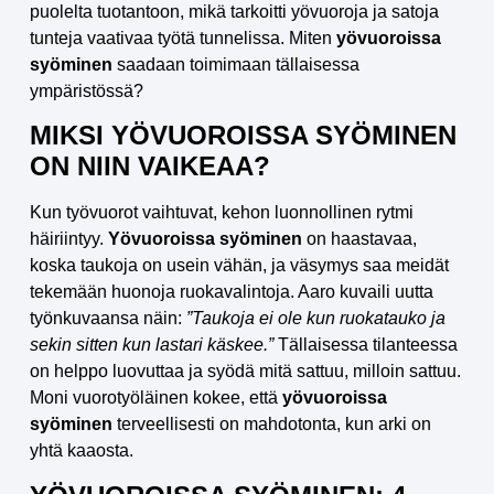
puolelta tuotantoon, mikä tarkoitti yövuoroja ja satoja
tunteja vaativaa työtä tunnelissa. Miten
yövuoroissa
syöminen
saadaan toimimaan tällaisessa
ympäristössä?
MIKSI YÖVUOROISSA SYÖMINEN
ON NIIN VAIKEAA?
Kun työvuorot vaihtuvat, kehon luonnollinen rytmi
häiriintyy.
Yövuoroissa syöminen
on haastavaa,
koska taukoja on usein vähän, ja väsymys saa meidät
tekemään huonoja ruokavalintoja. Aaro kuvaili uutta
työnkuvaansa näin:
”Taukoja ei ole kun ruokatauko ja
sekin sitten kun lastari käskee.”
Tällaisessa tilanteessa
on helppo luovuttaa ja syödä mitä sattuu, milloin sattuu.
Moni vuorotyöläinen kokee, että
yövuoroissa
syöminen
terveellisesti on mahdotonta, kun arki on
yhtä kaaosta.