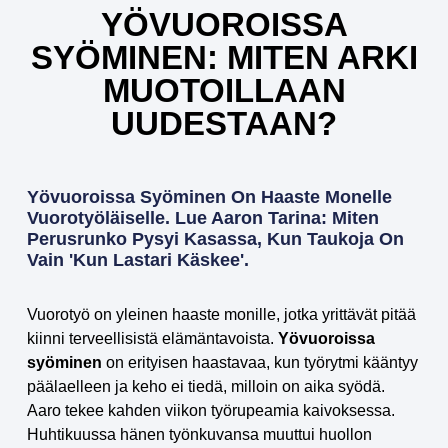
YÖVUOROISSA
SYÖMINEN: MITEN ARKI
MUOTOILLAAN
UUDESTAAN?
Yövuoroissa Syöminen On Haaste Monelle
Vuorotyöläiselle. Lue Aaron Tarina: Miten
Perusrunko Pysyi Kasassa, Kun Taukoja On
Vain 'kun Lastari Käskee'.
Vuorotyö on yleinen haaste monille, jotka yrittävät pitää
kiinni terveellisistä elämäntavoista.
Yövuoroissa
syöminen
on erityisen haastavaa, kun työrytmi kääntyy
päälaelleen ja keho ei tiedä, milloin on aika syödä.
Aaro tekee kahden viikon työrupeamia kaivoksessa.
Huhtikuussa hänen työnkuvansa muuttui huollon