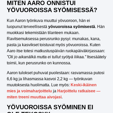
MITEN AARO ONNISTUI
YÖVUOROISSA SYÖMISESSÄ?
Kun Aaron työnkuva muuttui yövuoroon, hän ei
luopunut terveellisestä
yövuoroissa syömisestä
. Hän
muokkasi tekemistään tilanteen mukaan.
Ravitsemuksessa perusrunko pysyi: munakas, kana,
pasta ja kasvikset toistuvat myös yövuoroissa. Kuten
Aaro itse totesi matkustuspäivän ruokapäiväkirjassaan:
”Oli jo aikanälkä mutta ei tullut syötyä liikaa.”
Itsesäätely
toimii, kun perusrunko on kunnossa.
Aaron tulokset puhuvat puolestaan: rasvamassa putosi
6,6 kg ja lihasmassa kasvoi 2,2 kg — työnkuvan
muutoksesta huolimatta. Lue myös:
Keski-ikäinen
mies ja voimaharjoittelu
ja
Harjoittelu ratkaisee —
miten treeni muuttaa aivojasi
.
YÖVUOROISSA SYÖMINEN EI