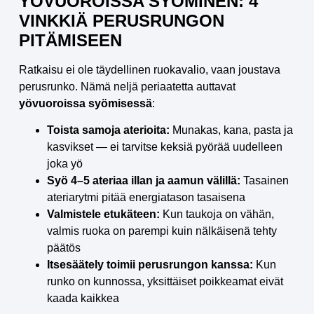
YÖVUOROISSA SYÖMINEN: 4
VINKKIÄ PERUSRUNGON
PITÄMISEEN
Ratkaisu ei ole täydellinen ruokavalio, vaan joustava
perusrunko. Nämä neljä periaatetta auttavat
yövuoroissa syömisessä
:
Toista samoja aterioita:
Munakas, kana, pasta ja
kasvikset — ei tarvitse keksiä pyörää uudelleen
joka yö
Syö 4–5 ateriaa illan ja aamun välillä:
Tasainen
ateriarytmi pitää energiatason tasaisena
Valmistele etukäteen:
Kun taukoja on vähän,
valmis ruoka on parempi kuin nälkäisenä tehty
päätös
Itsesäätely toimii perusrungon kanssa:
Kun
runko on kunnossa, yksittäiset poikkeamat eivät
kaada kaikkea