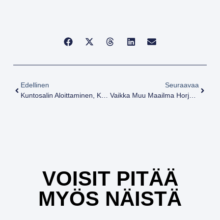
Edellinen
Seuraavaa
Kuntosalin Aloittaminen, Kun Et Tunne Kuuluvasi Sinne
Vaikka Muu Maailma Horjuu, Kivijalka Pysyy — Elämäntapamuutos Vuoden Aikana
VOISIT PITÄÄ
MYÖS NÄISTÄ