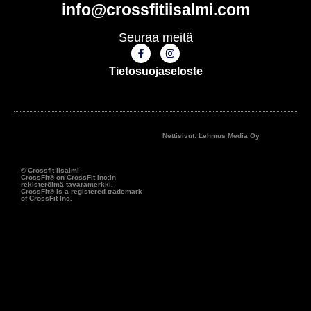
info@crossfitiisalmi.com
Seuraa meitä
Tietosuojaseloste
Nettisivut: Lehmus Media Oy
© Crossfit Iisalmi
CrossFit® on CrossFit Inc:in
rekisteröimä tavaramerkki.
CrossFit® is a registered trademark
of CrossFit Inc.