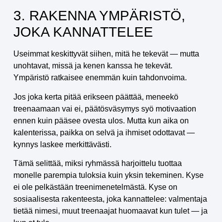
3. RAKENNA YMPÄRISTÖ,
JOKA KANNATTELEE
Useimmat keskittyvät siihen, mitä he tekevät — mutta
unohtavat, missä ja kenen kanssa he tekevät.
Ympäristö ratkaisee enemmän kuin tahdonvoima.
Jos joka kerta pitää erikseen päättää, meneekö
treenaamaan vai ei, päätösväsymys syö motivaation
ennen kuin pääsee ovesta ulos. Mutta kun aika on
kalenterissa, paikka on selvä ja ihmiset odottavat —
kynnys laskee merkittävästi.
Tämä selittää, miksi ryhmässä harjoittelu tuottaa
monelle parempia tuloksia kuin yksin tekeminen. Kyse
ei ole pelkästään treenimenetelmästä. Kyse on
sosiaalisesta rakenteesta, joka kannattelee: valmentaja
tietää nimesi, muut treenaajat huomaavat kun tulet — ja