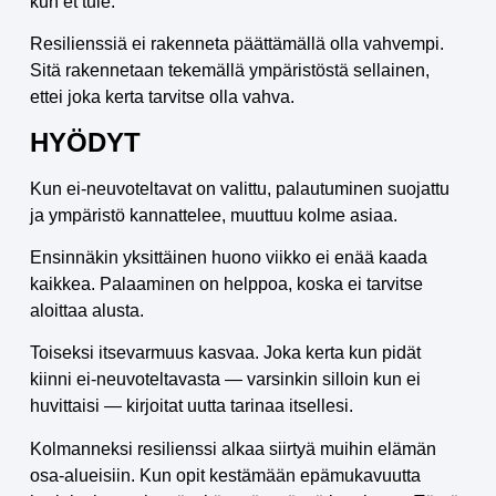
kun et tule.
Resilienssiä ei rakenneta päättämällä olla vahvempi.
Sitä rakennetaan tekemällä ympäristöstä sellainen,
ettei joka kerta tarvitse olla vahva.
HYÖDYT
Kun ei-neuvoteltavat on valittu, palautuminen suojattu
ja ympäristö kannattelee, muuttuu kolme asiaa.
Ensinnäkin yksittäinen huono viikko ei enää kaada
kaikkea. Palaaminen on helppoa, koska ei tarvitse
aloittaa alusta.
Toiseksi itsevarmuus kasvaa. Joka kerta kun pidät
kiinni ei-neuvoteltavasta — varsinkin silloin kun ei
huvittaisi — kirjoitat uutta tarinaa itsellesi.
Kolmanneksi resilienssi alkaa siirtyä muihin elämän
osa-alueisiin. Kun opit kestämään epämukavuutta