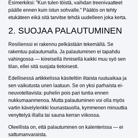
Esimerkiksi: ”Kun tulen töistä, vaihdan treenivaatteet
päälle ennen kuin istun sohvalle.” Päätös on tehty
etukäteen eikä sitä tarvitse tehdä uudelleen joka kerta.
2. SUOJAA PALAUTUMINEN
Resilienssi ei rakennu pelkästään tekemällä. Se
rakentuu palautumalla. Ja palautuminen ei tapahdu
vahingossa — kiireisellä ihmisellä kaikki muu syö sen
tilan, ellei sitä suojata tietoisesti.
Edellisessä artikkelissa käsiteltiin iltaista ruutuaikaa ja
sen vaikutusta unen laatuun. Se on yksi parhaista ei-
neuvoteltavista: puhelin pois pari tuntia ennen
nukkumaanmenoa. Mutta palautuminen voi olla myös
vartin kävelylenkki lounastauolla, kymmenen minuuttia
venyttelyä illalla tai sauna kerran viikossa.
Oleellista on, että palautuminen on kalenterissa — ei
sattumanvaraista.