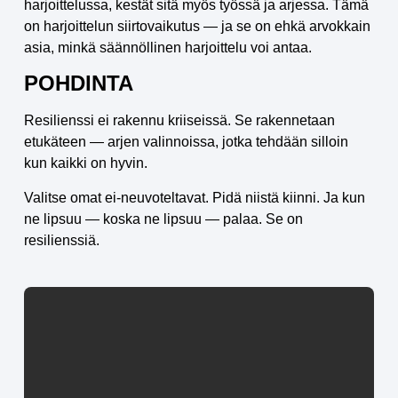
harjoittelussa, kestät sitä myös työssä ja arjessa. Tämä
on harjoittelun siirtovaikutus — ja se on ehkä arvokkain
asia, minkä säännöllinen harjoittelu voi antaa.
POHDINTA
Resilienssi ei rakennu kriiseissä. Se rakennetaan
etukäteen — arjen valinnoissa, jotka tehdään silloin
kun kaikki on hyvin.
Valitse omat ei-neuvoteltavat. Pidä niistä kiinni. Ja kun
ne lipsuu — koska ne lipsuu — palaa. Se on
resilienssiä.