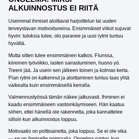
ALKUINNOSTUS EI RIITÄ
Useimmat ihmiset aloittavat harjoittelun tai uuden
terveystavan motivoituneina. Ensimmäiset viikot sujuvat
hyvin: tuloksia tulee, olo paranee ja uusi rytmi tuntuu
hyvältä.
Mutta sitten tulee ensimmäinen katkos. Flunssa,
kiireinen työviikko, lasten sairastuminen, huono yö.
Treeni jää. Ja usein sen jälkeen toinen ja kolmas kerta.
Pian rytmi on katkennut ja aloittaminen tuntuu taas yhtä
vaikealta kuin ensimmäisellä kerralla.
Valmennustyössä tämän näkee jatkuvasti. Ihminen ei
kaadu ensimmäiseen vastoinkäymiseen. Hän kaatuu
siihen, ettei hänellä ole rakennetta, joka kannattelee
silloin kun alkuinnostus loppuu.
Motivaatio on polttoainetta, joka loppuu. Se ei ole vika
— se on ihmiselle normaalia. Ongelma syntyy, kun