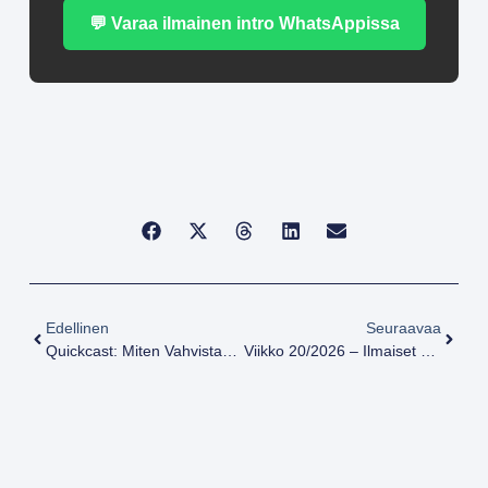
💬 Varaa ilmainen intro WhatsAppissa
Edellinen
Seuraavaa
Quickcast: Miten Vahvistan Omaa Resilienssiäni? Kolme Käytännön Askelta — Elämä Kunnossa
Viikko 20/2026 – Ilmaiset CrossFit-Treenit: Viimeinen Murph-Progressio Ja Laura | CrossFit Iisalmi