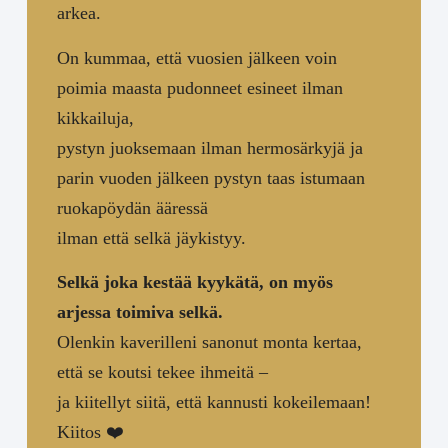
arkea.
On kummaa, että vuosien jälkeen voin
poimia maasta pudonneet esineet ilman
kikkailuja,
pystyn juoksemaan ilman hermosärkyjä ja
parin vuoden jälkeen pystyn taas istumaan
ruokapöydän ääressä
ilman että selkä jäykistyy.
Selkä joka kestää kyykätä, on myös
arjessa toimiva selkä.
Olenkin kaverilleni sanonut monta kertaa,
että se koutsi tekee ihmeitä –
ja kiitellyt siitä, että kannusti kokeilemaan!
Kiitos ❤️