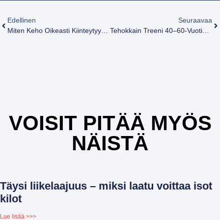
Edellinen
Seuraavaa
Miten Keho Oikeasti Kiinteytyy? | CrossFit Iisalmi
Tehokkain Treeni 40–60-Vuotiaille Naisille – Toimii Oikeasti Vaihdevuosissa
VOISIT PITÄÄ MYÖS
NÄISTÄ
Täysi liikelaajuus – miksi laatu voittaa isot
kilot
Lue lisää >>>