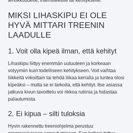
tehokkuudelle, intensiteetille tai kehitykselle.
MIKSI LIHASKIPU EI OLE
HYVÄ MITTARI TREENIN
LAADULLE
1. Voit olla kipeä ilman, että kehityt
Lihaskipu liittyy enemmän uutuuteen ja korkeaan
volyymiin kuin todelliseen kehitykseen. Voit vaihtaa
liikkeitä viikoittain tai tehdä liikaa kerralla ja tuntea olosi
kipeäksi – mutta se ei tarkoita, että kehityt. Itse asiassa
jatkuva kivun tavoittelu voi rikkoa rutiinia ja hidastaa
palautumista.
2. Ei kipua – silti tuloksia
Hyvin rakennettu treeniohjelma perustuu