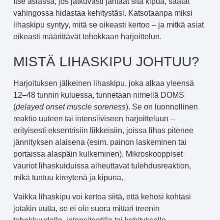
Itse asiassa, jos jatkuvasti jahtaat sitä kipua, saatat
vahingossa hidastaa kehitystäsi. Katsotaanpa miksi
lihaskipu syntyy, mitä se oikeasti kertoo – ja mitkä asiat
oikeasti määrittävät tehokkaan harjoittelun.
MISTÄ LIHASKIPU JOHTUU?
Harjoituksen jälkeinen lihaskipu, joka alkaa yleensä
12–48 tunnin kuluessa, tunnetaan nimellä DOMS
(
delayed onset muscle soreness
). Se on luonnollinen
reaktio uuteen tai intensiiviseen harjoitteluun –
erityisesti eksentrisiin liikkeisiin, joissa lihas pitenee
jännityksen alaisena (esim. painon laskeminen tai
portaissa alaspäin kulkeminen). Mikroskooppiset
vauriot lihaskuiduissa aiheuttavat tulehdusreaktion,
mikä tuntuu kireytenä ja kipuna.
Vaikka lihaskipu voi kertoa siitä, että kehosi kohtasi
jotakin uutta, se ei ole suora mittari treenin