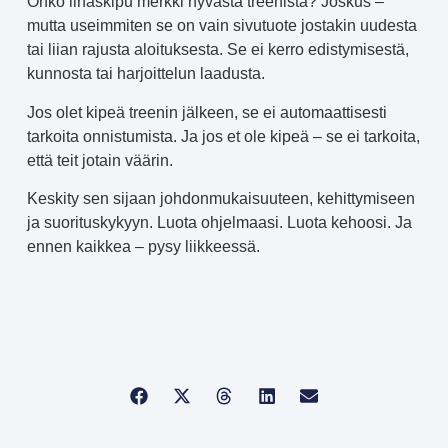
Onko lihaskipu merkki hyvästä treenistä? Joskus –
mutta useimmiten se on vain sivutuote jostakin uudesta
tai liian rajusta aloituksesta. Se ei kerro edistymisestä,
kunnosta tai harjoittelun laadusta.
Jos olet kipeä treenin jälkeen, se ei automaattisesti
tarkoita onnistumista. Ja jos et ole kipeä – se ei tarkoita,
että teit jotain väärin.
Keskity sen sijaan johdonmukaisuuteen, kehittymiseen
ja suorituskykyyn. Luota ohjelmaasi. Luota kehoosi. Ja
ennen kaikkea – pysy liikkeessä.