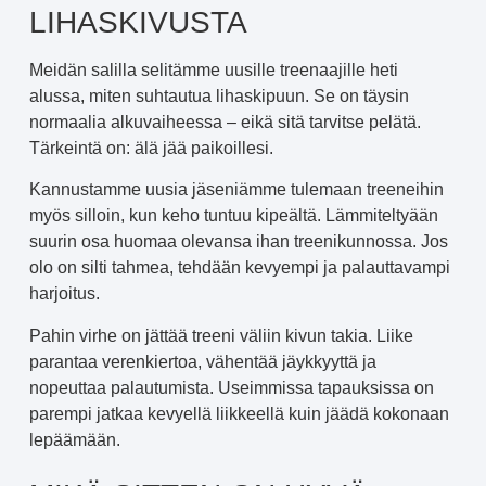
LIHASKIVUSTA
Meidän salilla selitämme uusille treenaajille heti
alussa, miten suhtautua lihaskipuun. Se on täysin
normaalia alkuvaiheessa – eikä sitä tarvitse pelätä.
Tärkeintä on: älä jää paikoillesi.
Kannustamme uusia jäseniämme tulemaan treeneihin
myös silloin, kun keho tuntuu kipeältä. Lämmiteltyään
suurin osa huomaa olevansa ihan treenikunnossa. Jos
olo on silti tahmea, tehdään kevyempi ja palauttavampi
harjoitus.
Pahin virhe on jättää treeni väliin kivun takia. Liike
parantaa verenkiertoa, vähentää jäykkyyttä ja
nopeuttaa palautumista. Useimmissa tapauksissa on
parempi jatkaa kevyellä liikkeellä kuin jäädä kokonaan
lepäämään.