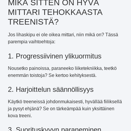
MIKÄ SITTEN ON HYVÄ
MITTARI TEHOKKAASTA
TREENISTÄ?
Jos lihaskipu ei ole oikea mittari, niin mikä on? Tässä
parempia vaihtoehtoja:
1. Progressiivinen ylikuormitus
Nousetko painoissa, paraneeko liiketekniikka, teetkö
enemmän toistoja? Se kertoo kehityksestä.
2. Harjoittelun säännöllisyys
Käytkö treeneissä johdonmukaisesti, hyvällää fiiliksellä
ja pysyt ehjänä? Se on tärkeämpää kuin yksittäinen
kova treeni.
3. Suorituskyvyn paraneminen