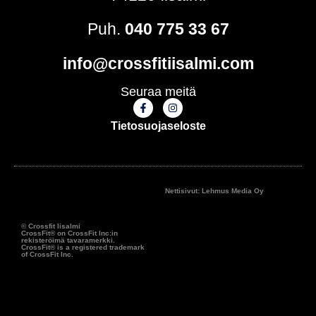
Puh.
040 775 33 67
info@crossfitiisalmi.com
Seuraa meitä
Tietosuojaseloste
Nettisivut: Lehmus Media Oy
© Crossfit Iisalmi
CrossFit® on CrossFit Inc:in
rekisteröimä tavaramerkki.
CrossFit® is a registered trademark
of CrossFit Inc.