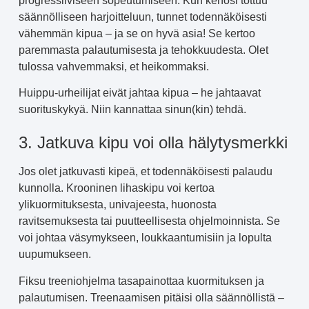
progressiiviseen sopeutumiseen. Kun kehosi tottuu
säännölliseen harjoitteluun, tunnet todennäköisesti
vähemmän kipua – ja se on hyvä asia! Se kertoo
paremmasta palautumisesta ja tehokkuudesta. Olet
tulossa vahvemmaksi, et heikommaksi.
Huippu-urheilijat eivät jahtaa kipua – he jahtaavat
suorituskykyä. Niin kannattaa sinun(kin) tehdä.
3. Jatkuva kipu voi olla hälytysmerkki
Jos olet jatkuvasti kipeä, et todennäköisesti palaudu
kunnolla. Krooninen lihaskipu voi kertoa
ylikuormituksesta, univajeesta, huonosta
ravitsemuksesta tai puutteellisesta ohjelmoinnista. Se
voi johtaa väsymykseen, loukkaantumisiin ja lopulta
uupumukseen.
Fiksu treeniohjelma tasapainottaa kuormituksen ja
palautumisen. Treenaamisen pitäisi olla säännöllistä –