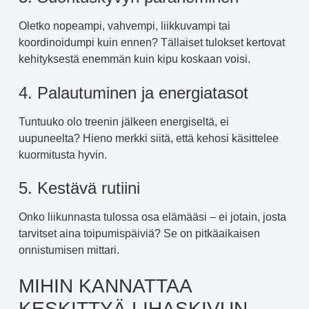
Oletko nopeampi, vahvempi, liikkuvampi tai
koordinoidumpi kuin ennen? Tällaiset tulokset kertovat
kehityksestä enemmän kuin kipu koskaan voisi.
4. Palautuminen ja energiatasot
Tuntuuko olo treenin jälkeen energiseltä, ei
uupuneelta? Hieno merkki siitä, että kehosi käsittelee
kuormitusta hyvin.
5. Kestävä rutiini
Onko liikunnasta tulossa osa elämääsi – ei jotain, josta
tarvitset aina toipumispäiviä? Se on pitkäaikaisen
onnistumisen mittari.
MIHIN KANNATTAA
KESKITTYÄ LIHASKIVUN