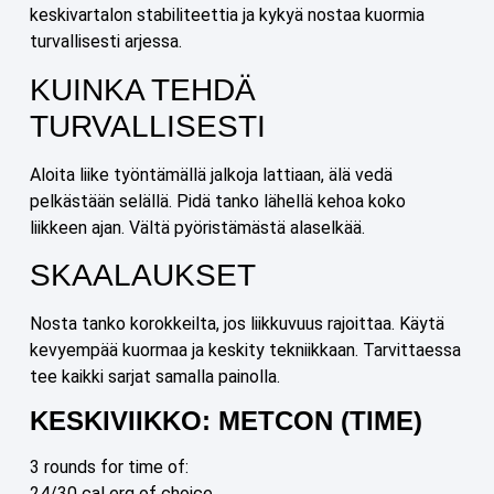
keskivartalon stabiliteettia ja kykyä nostaa kuormia
turvallisesti arjessa.
KUINKA TEHDÄ
TURVALLISESTI
Aloita liike työntämällä jalkoja lattiaan, älä vedä
pelkästään selällä. Pidä tanko lähellä kehoa koko
liikkeen ajan. Vältä pyöristämästä alaselkää.
SKAALAUKSET
Nosta tanko korokkeilta, jos liikkuvuus rajoittaa. Käytä
kevyempää kuormaa ja keskity tekniikkaan. Tarvittaessa
tee kaikki sarjat samalla painolla.
KESKIVIIKKO: METCON (TIME)
3 rounds for time of:
24/30 cal erg of choice