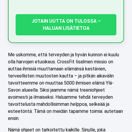
JOTAIN UUTTA ON TULOSSA –
HALUAN LISÄTIETOA
Me uskomme, että terveyden ja hyvän kunnon ei kuulu
olla harvojen etuoikeus. CrossFit Iisalmen missio on
auttaa ihmisiä muuttamaan elämänsä kestävien,
terveellisten muutosten kautta – ja pitkän aikavälin
tavoitteemme on muuttaa 5000 ihmisen elämä Ylä-
Savon alueella. Siksi jaamme nämä treeniohjeet
avoimesti ja ilmaiseksi. Haluamme tehdä terveyden
tavoittelusta mahdollisimman helppoa, selkeää ja
esteetöntä. Tämä on meidän tapamme toimia: autetaan
ensin.
Nämä ohjeet on tarkoitettu kaikille. Sinulle, joka