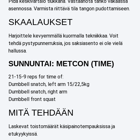
Pidä keskivartalo tiukkana. Vastaanota tanko vakaassa
asennossa. Varmista riittävä tila tangon pudottamiseen.
SKAALAUKSET
Harjoittele kevyemmällä kuormalla tekniikkaa. Voit
tehdä pystypunnerruksia, jos saksiasento ei ole vielä
hallussa.
SUNNUNTAI: METCON (TIME)
21-15-9 reps for time of:
Dumbbell snatch, left arm 15/22,5kg
Dumbbell snatch, right arm
Dumbbell front squat
MITÄ TEHDÄÄN
Laskevat toistomäärät käsipainotempauksissa ja
etukyykyissä.