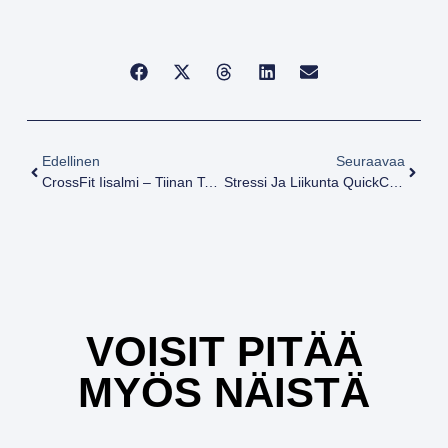
Edellinen
Seuraavaa
CrossFit Iisalmi – Tiinan Tarina Treenaamisen Aloittamisesta
Stressi Ja Liikunta QuickCast: Milloin Treenata Kovaa Ja Milloin Kevyesti?
VOISIT PITÄÄ
MYÖS NÄISTÄ