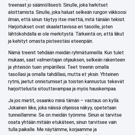
treenaat jo säännöllisesti. Sinulle, joka harkitset
aloittamista. Sinulle, joka haluat selkeän rungon viikkoosi
ilman, että sinun täytyy itse miettiä, mitä tänään tekisit.
Harjoitukset ovat skaalattavissa eri tasoille, joten
lähtökohdalla ei ole merkitystä. Tärkeintä on, että liikut
ja kehityt omasta pisteestäsi eteenpäin.
Nämä treenit tehdään meidän ryhmätunneilla. Kun tulet
mukaan, saat valmentajan ohjauksen, selkeän rakenteen
ja yhteisön tuen ympärillesi. Teet treenin omalla
tasollasi ja omalla tahdillasi, mutta et yksin. Yhteinen
rytmi, jaetut onnistumiset ja toisten kannustus tekevät
harjoittelusta sitouttavampaa ja myös hauskempaa.
Ja jos mietit, osaanko minä tämän – vastaus on kyllä.
Jokainen liike, joka näissä ohjeissa näkyy, opetetaan
tunneillamme. Se on meidän työmme. Sinun ei tarvitse
osata yhtään mitään etukäteen, sinun tarvitsee vain
tulla paikalle. Me näytämme, korjaamme ja