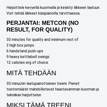
Harjoittele kevyellä kuormalla ja keskity liikkeen laatuun.
Voit tehdä liikkeet käsipainoilla tarvittaessa.
PERJANTAI: METCON (NO
RESULT, FOR QUALITY)
30 minutes for quality and minimum rest of:
3 high box jumps
6 handstand push-ups
9 heavy kettlebell swings
12 calories erg of choice
MITÄ TEHDÄÄN
30 minuutin laatupainotteinen treeni. Pienet
toistomäärät mahdollistavat haastavamman kuorman ja
tekniikan harjoittelun.
MIKSI TÄMÄ TREENI