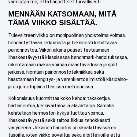
varmistamme, että harjoittelet turvallisesti.
MENNÄÄN KATSOMAAN, MITÄ
TÄMÄ VIIKKO SISÄLTÄÄ.
Tuleva treeniviikko on monipuolinen yhdistelmä voimaa,
hengästyttävää liikkumista ja teknisesti kehittävää
painonnostoa. Viikon aikana pääset testaamaan
lihaskestävyyttä klassisessa benchmark-harjoituksessa,
rakentamaan raakaa voimaa maastavedossa ja split
jerkissä, hiomaan painonnostotekniikkaa sekä
haastamaan hengitys- ja verenkiertoelimistöä käsipaino-
ja ergometripainotteisissa metconeissa.
Kokonaisuus kuormittaa koko kehoa: takaketjua,
hartiaseutua, keskivartaloa ja alavartaloa. Samalla
kehitetään hermoston kykyä tuottaa voimaa,
lihaskestävyyttä sekä taitoa liikkua tehokkaasti
väsyneenä. Jokainen harjoitus on skaalattavissa eri
tasoille, joten viikko soveltuu sekä aloittelijoille että