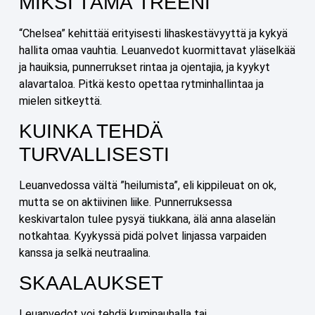
MIKSI TÄMÄ TREENI
“Chelsea” kehittää erityisesti lihaskestävyyttä ja kykyä
hallita omaa vauhtia. Leuanvedot kuormittavat yläselkää
ja hauiksia, punnerrukset rintaa ja ojentajia, ja kyykyt
alavartaloa. Pitkä kesto opettaa rytminhallintaa ja
mielen sitkeyttä.
KUINKA TEHDÄ
TURVALLISESTI
Leuanvedossa vältä ”heilumista”, eli kippileuat on ok,
mutta se on aktiivinen liike. Punnerruksessa
keskivartalon tulee pysyä tiukkana, älä anna alaselän
notkahtaa. Kyykyssä pidä polvet linjassa varpaiden
kanssa ja selkä neutraalina.
SKAALAUKSET
Leuanvedot voi tehdä kuminauhalla tai