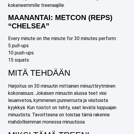
kokeneemmille treenaajille.
MAANANTAI: METCON (REPS)
“CHELSEA”
Every minute on the minute for 30 minutes perform:
5 pull-ups
10 push-ups
15 squats
MITÄ TEHDÄÄN
Harjoitus on 30 minuutin mittainen minuuttirytminen
kokonaisuus. Jokaisen minuutin alussa teet viisi
leuanvetoa, kymmenen punnerrusta ja viisitoista
kyykkyä. Kun toistot on tehty, saat levätä loppuajan
minuutista. Tavoitteena on toistaa tämä rakenne
mahdollisimman monessa minuutissa.