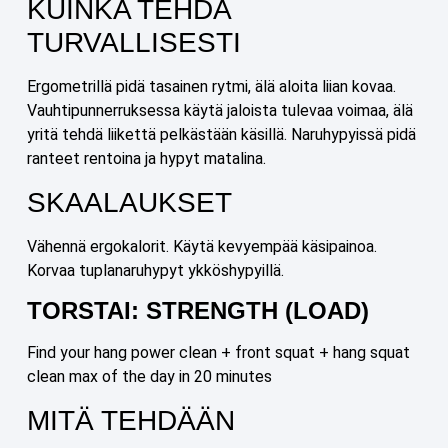
KUINKA TEHDÄ
TURVALLISESTI
Ergometrillä pidä tasainen rytmi, älä aloita liian kovaa.
Vauhtipunnerruksessa käytä jaloista tulevaa voimaa, älä
yritä tehdä liikettä pelkästään käsillä. Naruhypyissä pidä
ranteet rentoina ja hypyt matalina.
SKAALAUKSET
Vähennä ergokalorit. Käytä kevyempää käsipainoa.
Korvaa tuplanaruhypyt ykköshypyillä.
TORSTAI: STRENGTH (LOAD)
Find your hang power clean + front squat + hang squat
clean max of the day in 20 minutes
MITÄ TEHDÄÄN